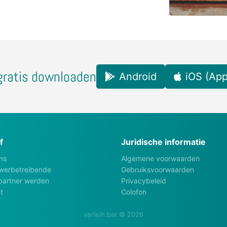
gratis downloaden
Android
iOS (App
f
Juridische informatie
ns
Algemene voorwaarden
werbetreibende
Gebruiksvoorwaarden
artner werden
Privacybeleid
t
Colofon
verleih.bar © 2026