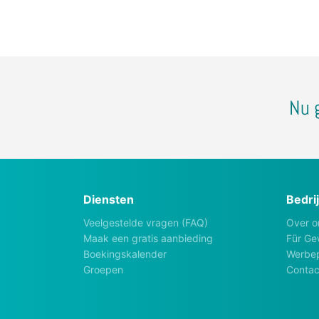
Nu 
Diensten
Bedrij
Veelgestelde vragen (FAQ)
Over o
Maak een gratis aanbieding
Für Ge
Boekingskalender
Werbep
Groepen
Contac