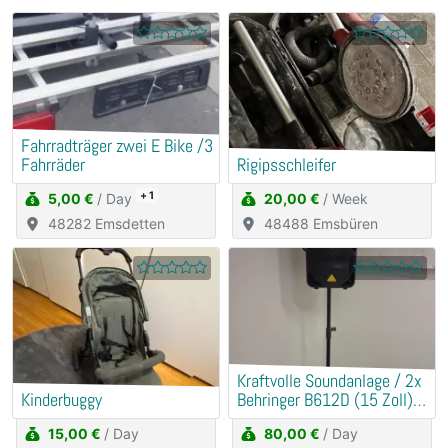
Fahrradträger zwei E Bike /3
Fahrräder
Rigipsschleifer
+ 1
5,00 €
/ Day
20,00 €
/ Week
48282 Emsdetten
48488 Emsbüren
Kraftvolle Soundanlage / 2x
Kinderbuggy
Behringer B612D (15 Zoll) +
Mischpult
15,00 €
/ Day
80,00 €
/ Day