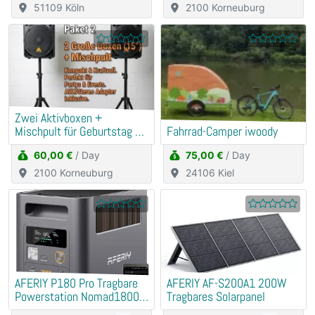
51109 Köln
2100 Korneuburg
​Zwei Aktivboxen +
Mischpult für Geburtstag &
Fahrrad-Camper iwoody
Hochzeit
60,00 €
/ Day
75,00 €
/ Day
2100 Korneuburg
24106 Kiel
AFERIY P180 Pro Tragbare
AFERIY ‎AF-S200A1 200W
Powerstation Nomad1800
Tragbares Solarpanel
Pro | 1800W 1024Wh