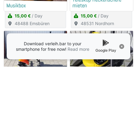
Musikbox
mieten
15,00 €
/ Day
15,00 €
/ Day
48488 Emsbüren
48531 Nordhorn
Download verleih.bar to your
smartphone for free now!
Read more
Google Play
Kärcher Waschsauger
Benzin-Motorhacke mieten
SE4002 mieten
50,00 €
/ Day
25,00 €
/ Day
48531 Nordhorn
48531 Nordhorn
Load More