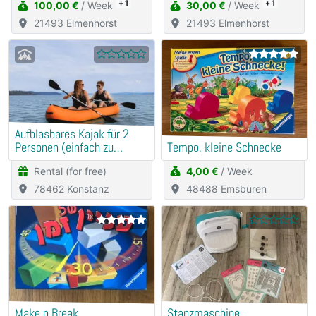
+ 1
+ 1
100,00 €
/ Week
30,00 €
/ Week
21493 Elmenhorst
21493 Elmenhorst
1x
Aufblasbares Kajak für 2
Personen (einfach zu
Tempo, kleine Schnecke
transportieren)
Rental (for free)
4,00 €
/ Week
78462 Konstanz
48488 Emsbüren
1x
Make n Break
Stanzmaschine