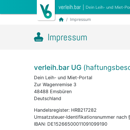
verleih.bar
|
Dein Leih- und Miet-Po
Impressum
Impressum
verleih.bar UG
(haftungsbes
Dein Leih- und Miet-Portal
Zur Wagenremise 3
48488 Emsbüren
Deutschland
Handelsregister: HRB217282
Umsatzsteuer-Identifikationsnummer nach
IBAN: DE15266500011091099190