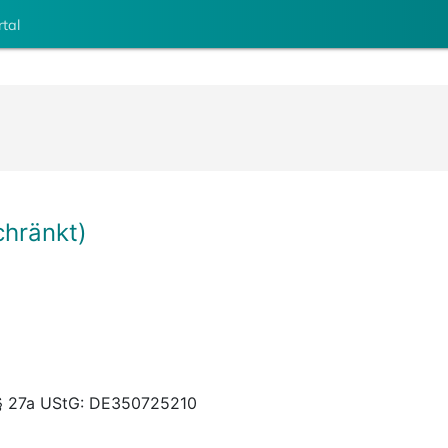
rtal
chränkt)
 § 27a UStG: DE350725210