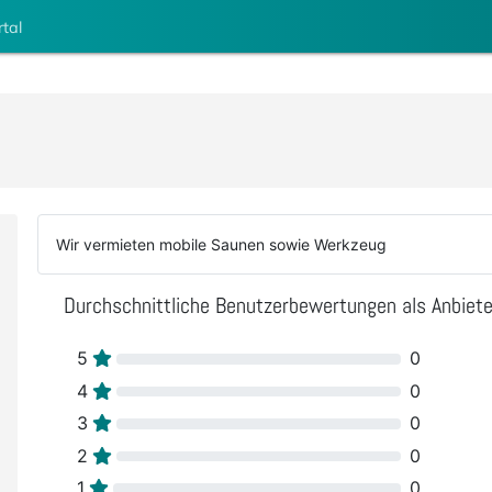
rtal
Wir vermieten mobile Saunen sowie Werkzeug
Durchschnittliche Benutzerbewertungen als Anbiete
5
0
4
0
3
0
2
0
1
0