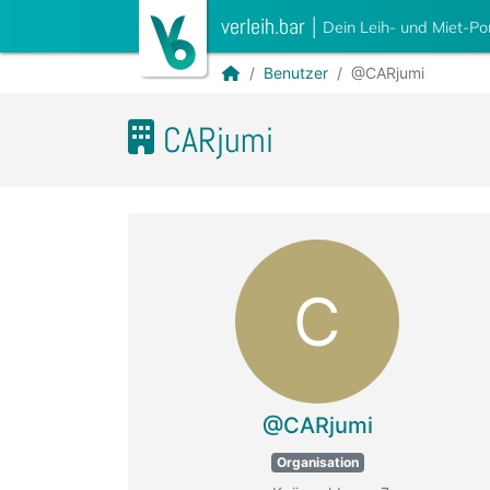
verleih.bar
|
Dein Leih- und Miet-Po
Benutzer
@CARjumi
CARjumi
C
@CARjumi
Organisation