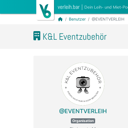
verleih.bar
|
Dein Leih- und Miet-Po
Benutzer
@EVENTVERLEIH
K&L Eventzubehör
@EVENTVERLEIH
Organisation