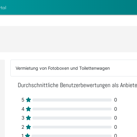
rtal
Vermietung von Fotoboxen und Toilettenwagen
Durchschnittliche Benutzerbewertungen als Anbiete
5
0
4
0
3
0
2
0
1
0