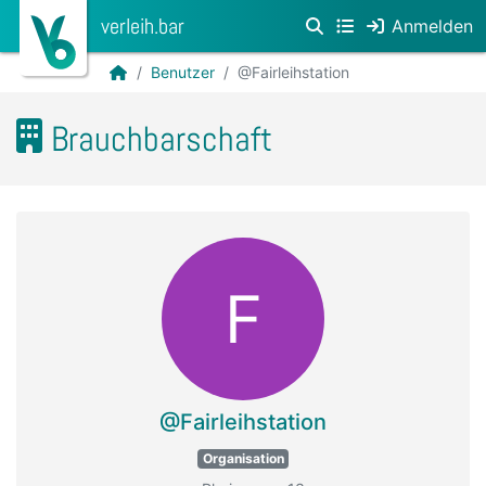
verleih.bar
Anmelden
Benutzer
@Fairleihstation
Brauchbarschaft
F
@Fairleihstation
Organisation