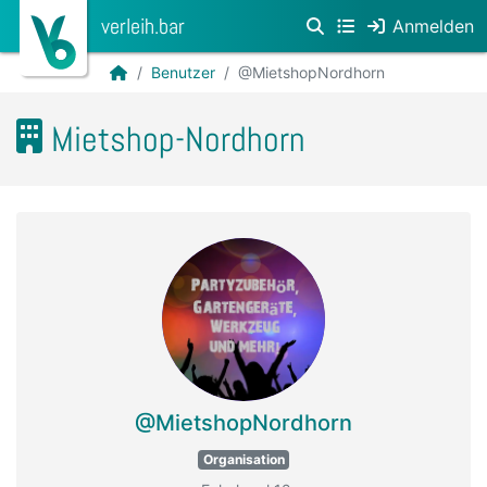
verleih.bar
Anmelden
Benutzer
@MietshopNordhorn
Mietshop-Nordhorn
@MietshopNordhorn
Organisation