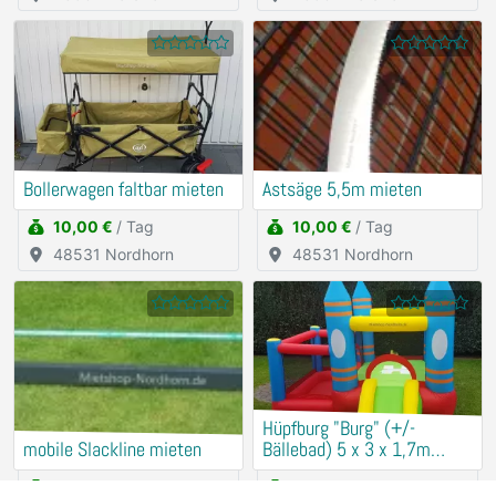
Bollerwagen faltbar mieten
Astsäge 5,5m mieten
10,00 €
/ Tag
10,00 €
/ Tag
48531 Nordhorn
48531 Nordhorn
Hüpfburg "Burg" (+/-
mobile Slackline mieten
Bällebad) 5 x 3 x 1,7m
mieten
25,00 €
/ Tag
30,00 €
/ Tag