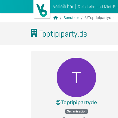
verleih.bar
|
Dein Leih- und Miet-Po
Benutzer
@Toptipipartyde
Toptipiparty.de
T
@Toptipipartyde
Organisation