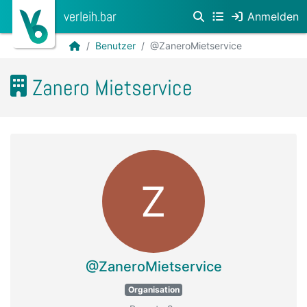
verleih.bar
Anmelden
Benutzer
@ZaneroMietservice
Zanero Mietservice
Z
@ZaneroMietservice
Organisation