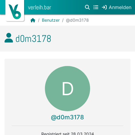
verleih.bar
Anmelden
Benutzer
@d0m3178
d0m3178
D
@d0m3178
Registriert seit 28.03.2024