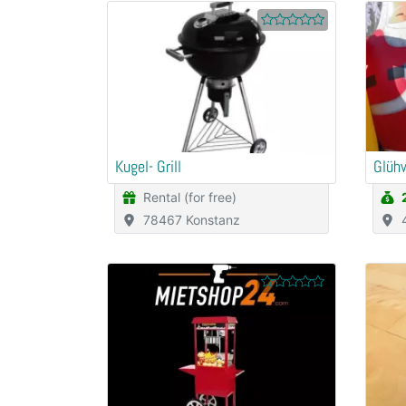
Kugel- Grill
Glüh
Rental (for free)
78467 Konstanz