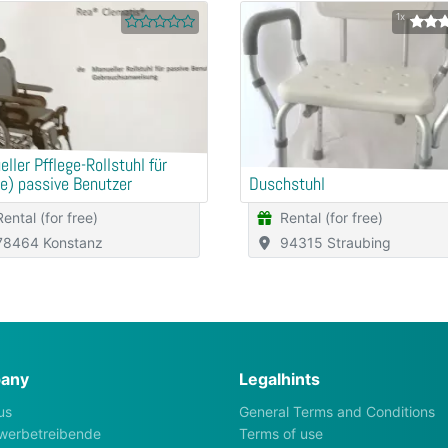
1x
ller Pfflege-Rollstuhl für
e) passive Benutzer
Duschstuhl
Rental (for free)
Rental (for free)
78464 Konstanz
94315 Straubing
any
Legalhints
us
General Terms and Conditions
werbetreibende
Terms of use