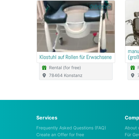
manue
Klostuhl auf Rollen für Erwachsene
(groß
Rental (for free)
78464 Konstanz
Services
Comp
Frequently Asked Questions (FAQ)
About 
Create an Offer for free
Für Ge