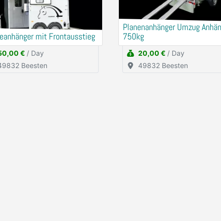
Planenanhänger Umzug Anhän
eanhänger mit Frontausstieg
750kg
50,00 €
/ Day
20,00 €
/ Day
49832 Beesten
49832 Beesten