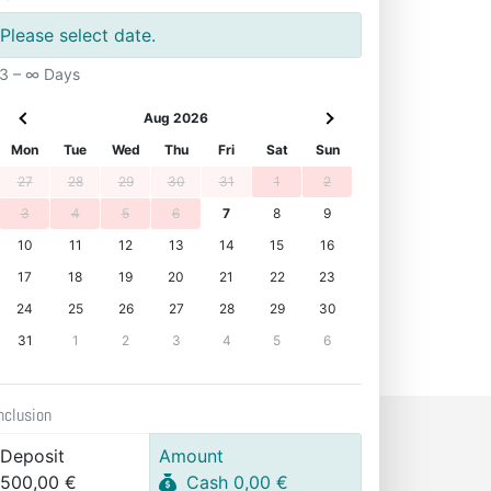
Please select date.
3 – ∞ Days
Aug 2026
Mon
Tue
Wed
Thu
Fri
Sat
Sun
27
28
29
30
31
1
2
3
4
5
6
7
8
9
10
11
12
13
14
15
16
17
18
19
20
21
22
23
24
25
26
27
28
29
30
31
1
2
3
4
5
6
nclusion
Deposit
Amount
500,00 €
Cash 0,00 €