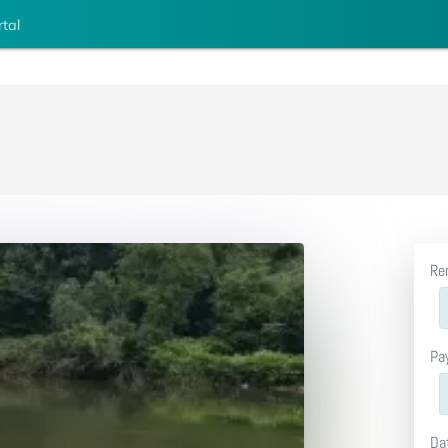
rtal
Re
Pa
Da