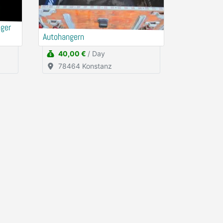
ger
Autohangern
40,00 €
/ Day
78464 Konstanz