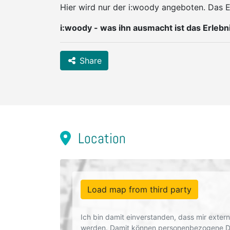
Hier wird nur der i:woody angeboten. Das 
i:woody - was ihn ausmacht ist das Erlebni
Share
Location
Load map from third party
Ich bin damit einverstanden, dass mir exte
werden. Damit können personenbezogene Dat