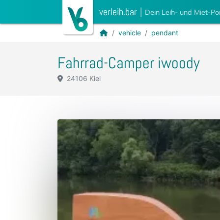
verleih.bar
|
Dein Leih- und Miet-Po
vehicle
pendant
Fahrrad-Camper iwoody
24106 Kiel