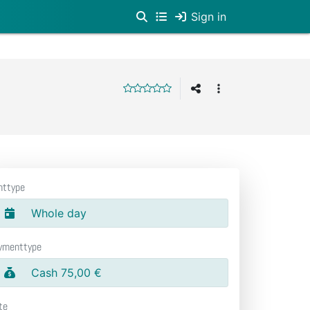
Sign in
nttype
Whole day
ymenttype
Cash 75,00 €
te