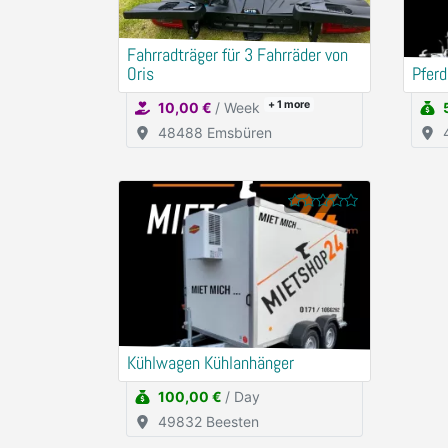
Fahrradträger für 3 Fahrräder von
Oris
Pferd
+ 1
more
10,00 €
/ Week
48488 Emsbüren
Kühlwagen Kühlanhänger
100,00 €
/ Day
49832 Beesten