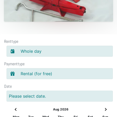
Renttype
Whole day
Paymenttype
Rental (for free)
Date
Please select date.
Aug 2026
Mon
Tue
Wed
Thu
Fri
Sat
Sun