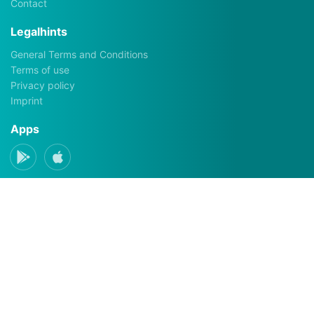
Contact
Legalhints
General Terms and Conditions
Terms of use
Privacy policy
Imprint
Apps
Social Media
verleih.bar © 2026