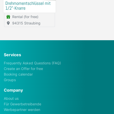
Drehmomentschlüssel mit
1/2"-Knarre
Rental (for free)
94315 Straubing
Services
Frequently Asked Questions (FAQ)
Create an Offer for free
Booking calendar
Groups
Company
About us
Für Gewerbetreibende
Werbepartner werden