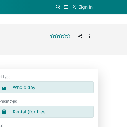
Sign in
nttype
Whole day
ymenttype
Rental (for free)
te