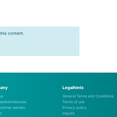
this content.
any
Legalhints
us
General Terms and Conditions
werbetreibende
Terms of use
artner werden
Privacy policy
t
Imprint