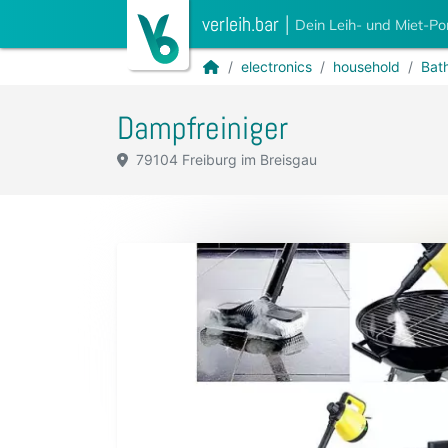
verleih.bar
|
Dein Leih- und Miet-Po
electronics
household
Bat
Dampfreiniger
79104 Freiburg im Breisgau