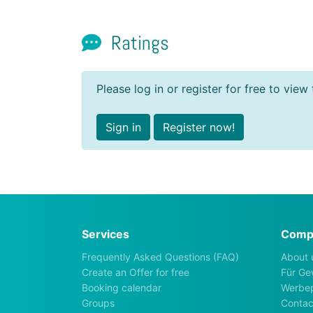
Ratings
Please log in or register for free to view 
Sign in
Register now!
Services
Comp
Frequently Asked Questions (FAQ)
About 
Create an Offer for free
Für Ge
Booking calendar
Werbep
Groups
Contac