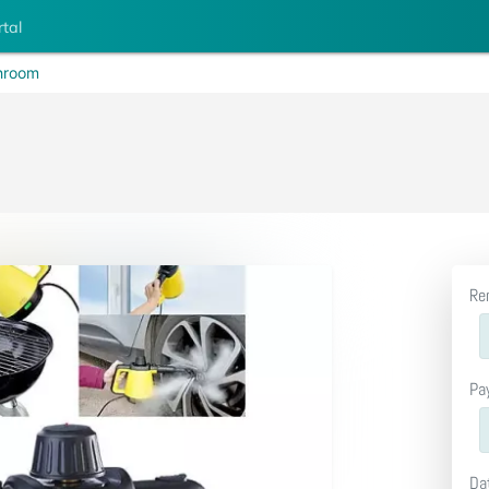
rtal
hroom
Re
Pa
Da