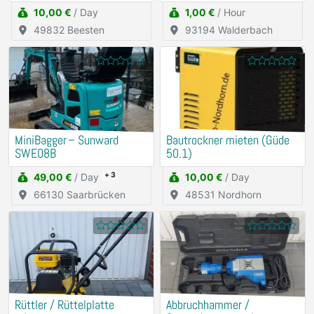
10,00 €
/ Day
1,00 €
/ Hour
49832 Beesten
93194 Walderbach
MiniBagger – Sunward
Bautrockner mieten (Güde
SWE08B
50.1)
+ 3
49,00 €
/ Day
10,00 €
/ Day
66130 Saarbrücken
48531 Nordhorn
Rüttler / Rüttelplatte
Abbruchhammer /