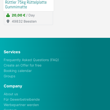
Rüttler 75kg Rüttelplatte
Gummimatte
20,00 €
/ Day
49832 Beesten
Services
Frequently Asked Questions (FAQ)
Create an Offer for free
Booking calendar
Groups
Company
About us
Für Gewerbetreibende
Werbepartner werden