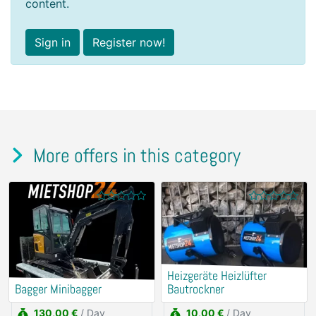
content.
Sign in
Register now!
More offers in this category
Heizgeräte Heizlüfter
Bagger Minibagger
Bautrockner
130,00 €
/ Day
10,00 €
/ Day