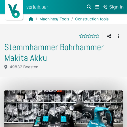
verleih.bar
Sign in
Machines/ Tools
Construction tools
Stemmhammer Bohrhammer
Makita Akku
49832 Beesten