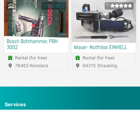
1x
Bosch Bohrhammer, PBH
3002
Mauer- Nutfräse EINHELL
Rental (for free)
Rental (for free)
78462 Konstanz
94315 Straubing
Services
Frequently Asked Questions (FAQ)
Create an Offer for free
Booking calendar
Groups