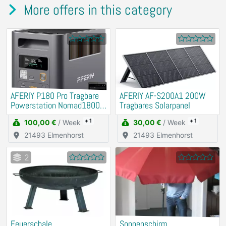
More offers in this category
AFERIY P180 Pro Tragbare
AFERIY ‎AF-S200A1 200W
Powerstation Nomad1800
Tragbares Solarpanel
Pro | 1800W 1024Wh
+ 1
+ 1
100,00 €
/ Week
30,00 €
/ Week
21493 Elmenhorst
21493 Elmenhorst
2
Feuerschale
Sonnenschirm