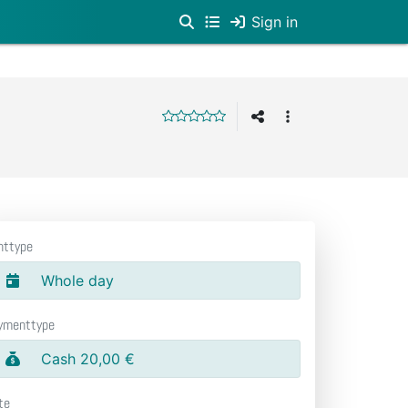
Sign in
nttype
Whole day
ymenttype
Cash 20,00 €
te