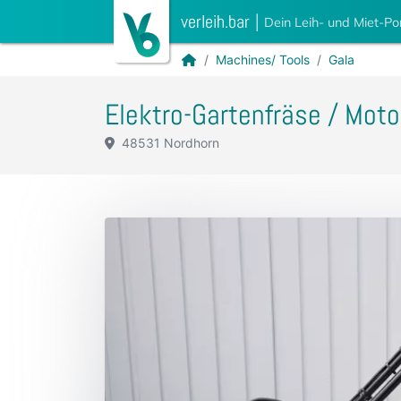
verleih.bar
|
Dein Leih- und Miet-Po
Machines/ Tools
Gala
Elektro-Gartenfräse / Mot
48531 Nordhorn