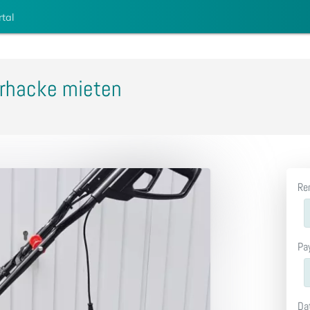
rtal
orhacke mieten
Re
Pa
Da