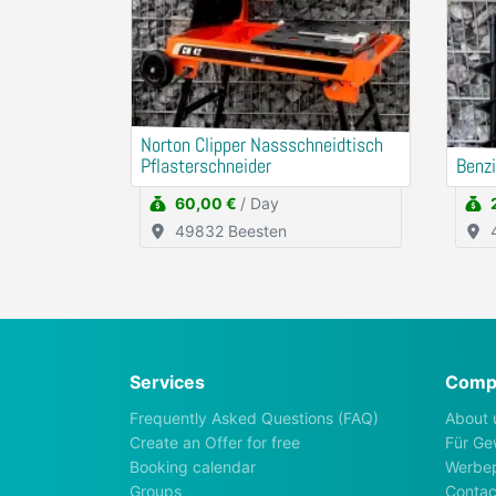
Norton Clipper Nassschneidtisch
Pflasterschneider
Benzi
60,00 €
/ Day
49832 Beesten
Services
Comp
Frequently Asked Questions (FAQ)
About 
Create an Offer for free
Für Ge
Booking calendar
Werbep
Groups
Contac