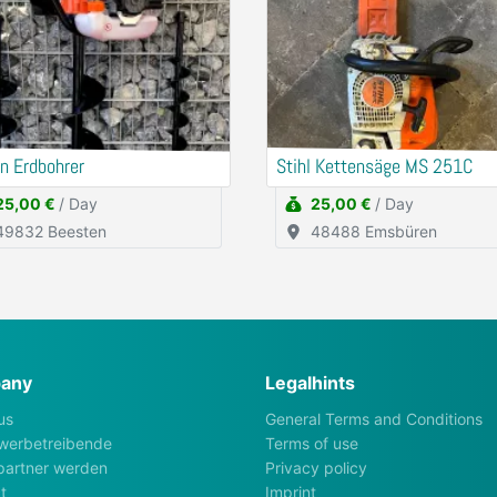
n Erdbohrer
Stihl Kettensäge MS 251C
25,00 €
/ Day
25,00 €
/ Day
49832 Beesten
48488 Emsbüren
any
Legalhints
us
General Terms and Conditions
werbetreibende
Terms of use
artner werden
Privacy policy
t
Imprint