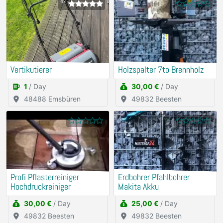
4x
Vertikutierer
Holzspalter 7to Brennholz
1
/ Day
30,00 €
/ Day
48488 Emsbüren
49832 Beesten
Profi Pflasterreiniger
Erdbohrer Pfahlbohrer
Hochdruckreiniger
Makita Akku
30,00 €
/ Day
25,00 €
/ Day
49832 Beesten
49832 Beesten