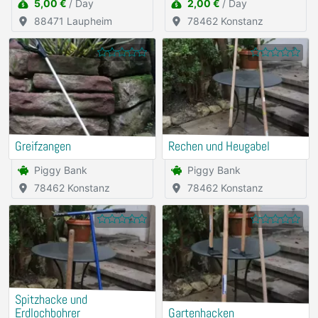
5,00 €
/ Day
2,00 €
/ Day
88471 Laupheim
78462 Konstanz
Greifzangen
Rechen und Heugabel
Piggy Bank
Piggy Bank
78462 Konstanz
78462 Konstanz
Spitzhacke und
Erdlochbohrer
Gartenhacken