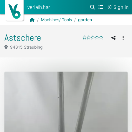
verleih.bar
Sign in
Machines/ Tools
garden
Astschere
94315 Straubing