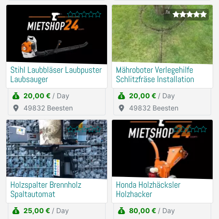
1x
Stihl Laubbläser Laubpuster
Mähroboter Verlegehilfe
Laubsauger
Schlitzfräse Installation
20,00 €
/ Day
20,00 €
/ Day
49832 Beesten
49832 Beesten
Holzspalter Brennholz
Honda Holzhäcksler
Spaltautomat
Holzhacker
25,00 €
/ Day
80,00 €
/ Day