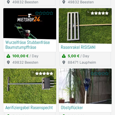
49832 Beesten
49832 Beesten
1x
Wurzelfräse Stubbenfräse
Baumstumpffräse
Rasenrakel RISISANI
100,00 €
/ Day
5,00 €
/ Day
49832 Beesten
88471 Laupheim
1x
Aerifiziergabel Rasenspecht
Obstpflücker