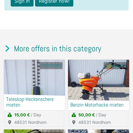
Sign in
Register now!
More offers in this category
Teleskop-Heckenschere
mieten
Benzin-Motorhacke mieten
15,00 €
/ Day
50,00 €
/ Day
48531 Nordhorn
48531 Nordhorn