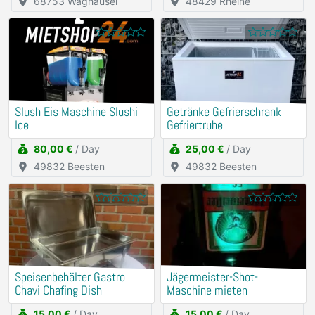
68753 Waghäusel
48429 Rheine
Slush Eis Maschine Slushi
Getränke Gefrierschrank
Ice
Gefriertruhe
80,00 €
/ Day
25,00 €
/ Day
49832 Beesten
49832 Beesten
Speisenbehälter Gastro
Jägermeister-Shot-
Chavi Chafing Dish
Maschine mieten
15,00 €
/ Day
15,00 €
/ Day