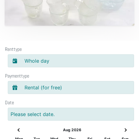
Renttype
Whole day
Paymenttype
Rental (for free)
Date
Please select date.
Aug 2026
Mon
Tue
Wed
Thu
Fri
Sat
Sun