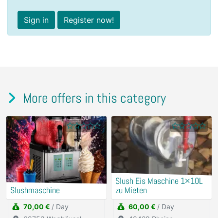
Sign in
Register now!
More offers in this category
Slush Eis Maschine 1×10L
Slushmaschine
zu Mieten
70,00 €
/ Day
60,00 €
/ Day