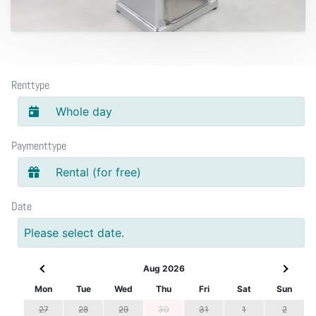
Renttype
Whole day
Paymenttype
Rental (for free)
Date
Please select date.
Aug 2026
Mon
Tue
Wed
Thu
Fri
Sat
Sun
27
28
29
30
31
1
2