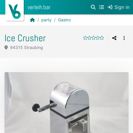
verleih.bar
Sign in
party
Gastro
Ice Crusher
94315 Straubing