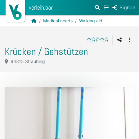
verleih.bar
Sign in
Medical needs
Walking aid
Krücken / Gehstützen
94315 Straubing