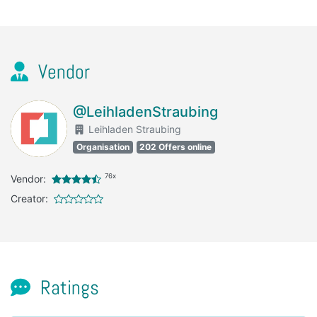
Vendor
@LeihladenStraubing
Leihladen Straubing
Organisation
202 Offers online
76x
Vendor:
Creator:
Ratings