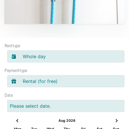
Renttype
Whole day
Paymenttype
Rental (for free)
Date
Please select date.
Aug 2026
Mon
Tue
Wed
Thu
Fri
Sat
Sun