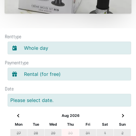
Renttype
Whole day
Paymenttype
Rental (for free)
Date
Please select date.
Aug 2026
Mon
Tue
Wed
Thu
Fri
Sat
Sun
27
28
29
30
31
1
2