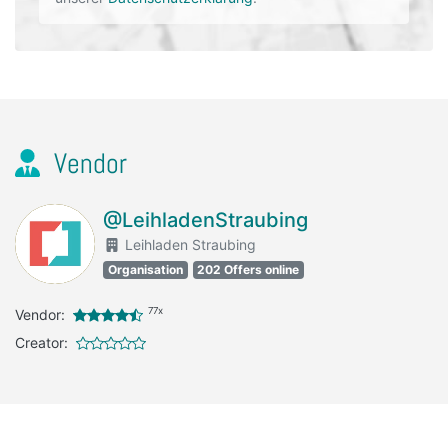
Vendor
@LeihladenStraubing
Leihladen Straubing
Organisation
202 Offers online
77x
Vendor:
Creator: