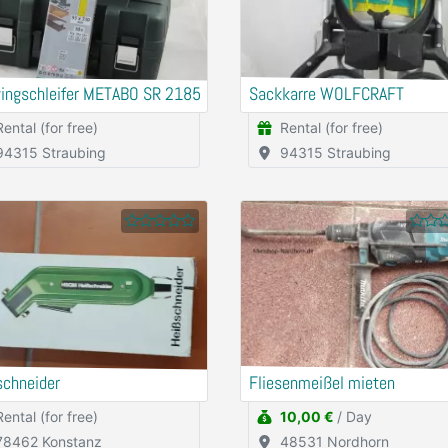
ingschleifer METABO SR 2185
Sackkarre WOLFCRAFT
Rental (for free)
Rental (for free)
94315 Straubing
94315 Straubing
schneider
Fliesenmeißel mieten
Rental (for free)
10,00 €
/ Day
78462 Konstanz
48531 Nordhorn