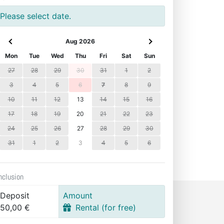
Please select date.
Aug 2026
Mon
Tue
Wed
Thu
Fri
Sat
Sun
27
28
29
30
31
1
2
3
4
5
6
7
8
9
10
11
12
13
14
15
16
17
18
19
20
21
22
23
24
25
26
27
28
29
30
31
1
2
3
4
5
6
nclusion
Deposit
Amount
50,00 €
Rental (for free)