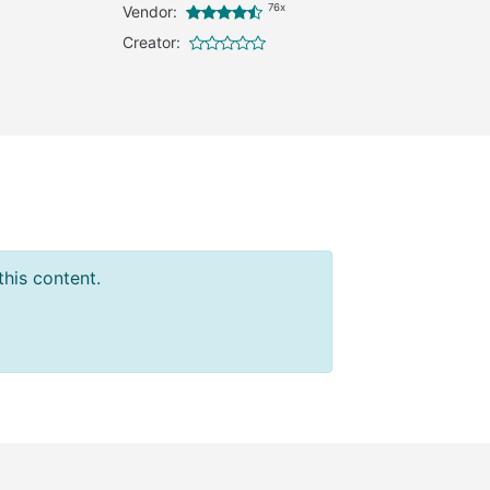
76x
Vendor:
Creator:
this content.