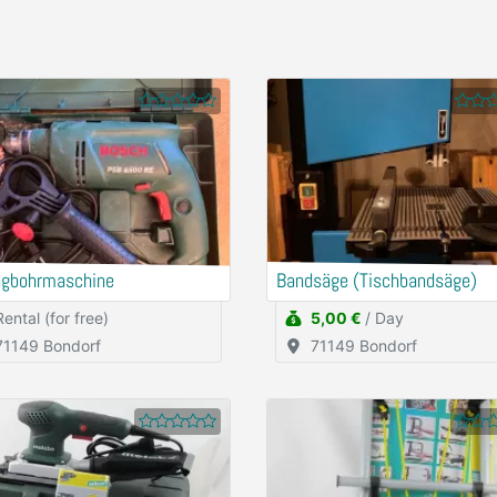
agbohrmaschine
Bandsäge (Tischbandsäge)
Rental (for free)
5,00 €
/ Day
71149 Bondorf
71149 Bondorf