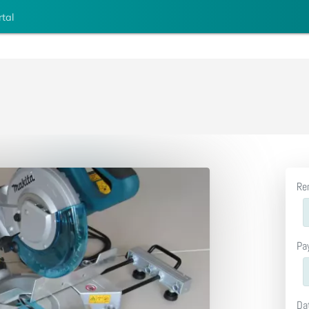
rtal
Re
Pa
Da