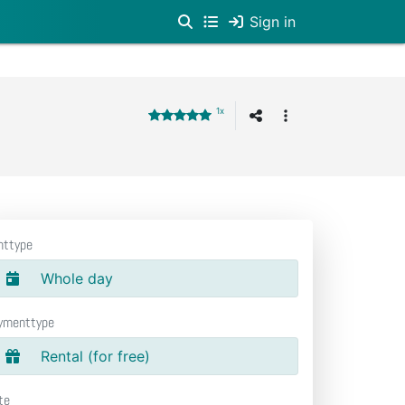
Sign in
1x
nttype
Whole day
ymenttype
Rental (for free)
te