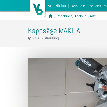
verleih.bar
|
Dein Leih- und Miet-Po
Machines/ Tools
Craft
Kappsäge MAKITA
94315 Straubing