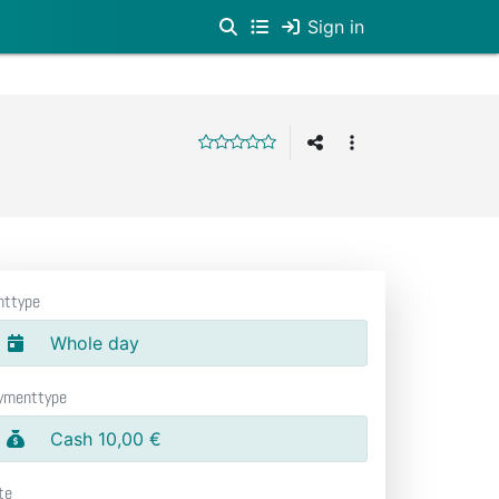
Sign in
nttype
Whole day
ymenttype
Cash 10,00 €
te