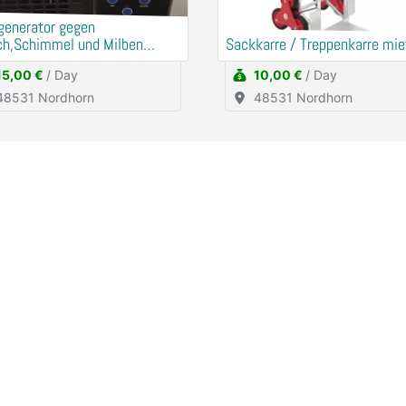
generator gegen
ch,Schimmel und Milben
Sackkarre / Treppenkarre mie
en
15,00 €
/ Day
10,00 €
/ Day
48531 Nordhorn
48531 Nordhorn