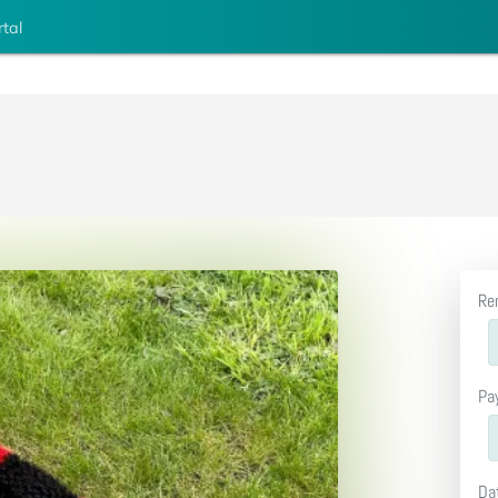
rtal
Re
Pa
Da