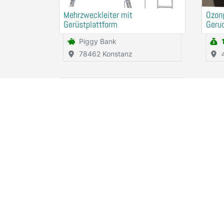
Mehrzweckleiter mit
Ozon
Gerüstplattform
Geru
miet
Piggy Bank
78462 Konstanz
1x
Heißluft- Gebläse PARKSIDE
Rental (for free)
94315 Straubing