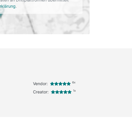
rklärung
.
6x
Vendor:
1x
Creator: