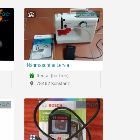
Nähmaschine Lervia
Rental (for free)
78462 Konstanz