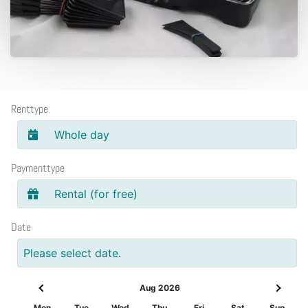
Renttype
Whole day
Paymenttype
Rental (for free)
Date
Please select date.
Aug 2026
Mon
Tue
Wed
Thu
Fri
Sat
Sun