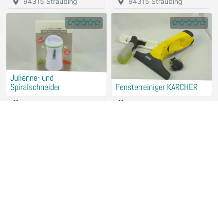
94315 Straubing
94315 Straubing
Julienne- und
Spiralschneider
Fensterreiniger KÄRCHER
Rental (for free)
Rental (for free)
94315 Straubing
94315 Straubing
Brotbackautomat UNOLD
Induktions-Kochplatte
Rental (for free)
Rental (for free)