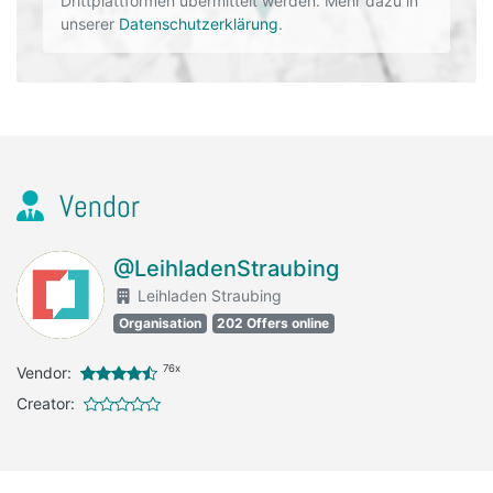
Drittplattformen übermittelt werden. Mehr dazu in
unserer
Datenschutzerklärung
.
Vendor
@LeihladenStraubing
Leihladen Straubing
Organisation
202 Offers online
76x
Vendor:
Creator: