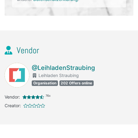
Vendor
@LeihladenStraubing
Leihladen Straubing
Organisation
202 Offers online
76x
Vendor:
Creator: