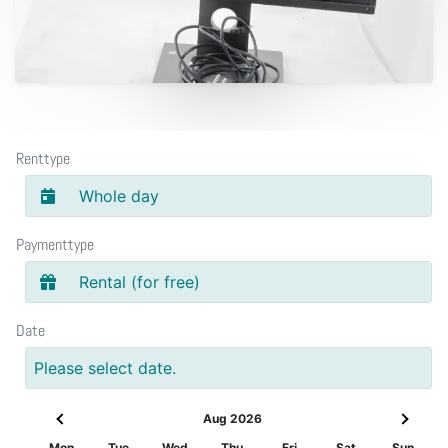
Renttype
Whole day
Paymenttype
Rental (for free)
Date
Please select date.
Aug 2026
Mon
Tue
Wed
Thu
Fri
Sat
Sun