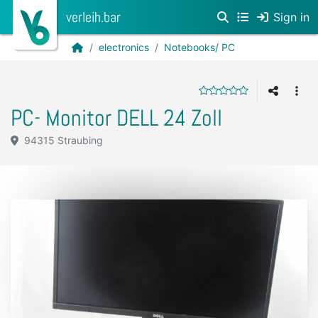
verleih.bar
Sign in
electronics
Notebooks/ PC
PC- Monitor DELL 24 Zoll
94315 Straubing