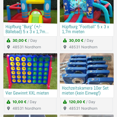
Hüpfburg "Burg" (+/-
Hüpfburg "Football" 5 x 3 x
Bällebad) 5 x 3 x 1,7m
1,7m mieten
mieten
30,00 €
/ Day
30,00 €
/ Day
48531 Nordhorn
48531 Nordhorn
Hochzeitskamera 10er Set
Vier Gewinnt XXL mieten
mieten (kein Einweg!)
10,00 €
/ Day
120,00 €
/ Day
48531 Nordhorn
48531 Nordhorn