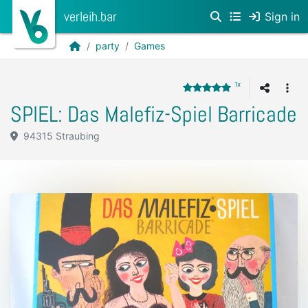
verleih.bar
Sign in
party
Games
1x
SPIEL: Das Malefiz-Spiel Barricade
94315 Straubing