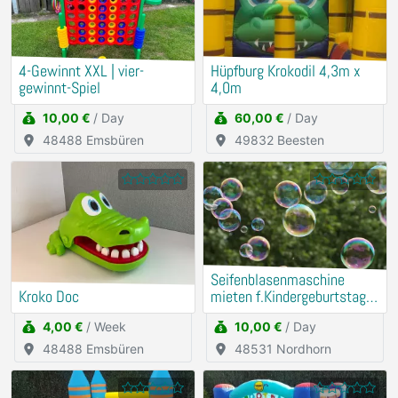
4-Gewinnt XXL | vier-
Hüpfburg Krokodil 4,3m x
gewinnt-Spiel
4,0m
10,00 €
/ Day
60,00 €
/ Day
48488 Emsbüren
49832 Beesten
Seifenblasenmaschine
Kroko Doc
mieten f.Kindergeburtstag
u.a.
4,00 €
/ Week
10,00 €
/ Day
48488 Emsbüren
48531 Nordhorn