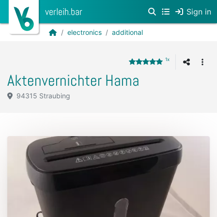
verleih.bar
Sign in
electronics
additional
1x
Aktenvernichter Hama
94315 Straubing