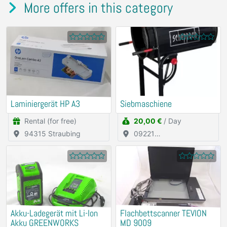
More offers in this category
Laminiergerät HP A3
Siebmaschiene
Rental (for free)
20,00 €
/ Day
94315 Straubing
09221
Neukirchen/Erzgebirge
Akku-Ladegerät mit Li-Ion
Flachbettscanner TEVION
Akku GREENWORKS
MD 9009