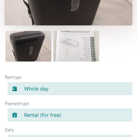
Renttype
Whole day
Paymenttype
Rental (for free)
Date