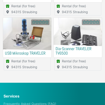
Rental (for free)
Rental (for free)
94315 Straubing
94315 Straubing
Dia-Scanner TRAVELER
USB Mikroskop TRAVELER
TV6500
Rental (for free)
Rental (for free)
94315 Straubing
94315 Straubing
Services
Frequently Asked Questions (FAQ)