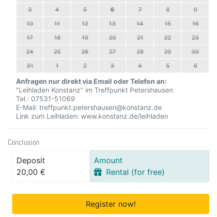
3
4
5
6
7
8
9
10
11
12
13
14
15
16
17
18
19
20
21
22
23
24
25
26
27
28
29
30
31
1
2
3
4
5
6
Anfragen nur direkt via Email oder Telefon an:
"Leihladen Konstanz" im Treffpunkt Petershausen
Tel.: 07531-51069
E-Mail: treffpunkt.petershausen@konstanz.de
Link zum Leihladen: www.konstanz.de/leihladen
Conclusion
Deposit
Amount
20,00 €
Rental (for free)
Register now!