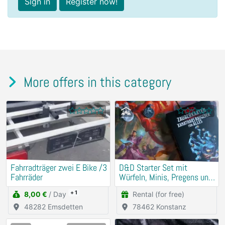
Sign in
Register now!
More offers in this category
Fahrradträger zwei E Bike /3
D&D Starter Set mit
Fahrräder
Würfeln, Minis, Pregens und
Zauberkarten
+ 1
8,00 €
/ Day
Rental (for free)
48282 Emsdetten
78462 Konstanz