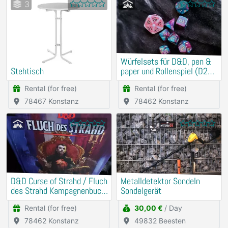
3
Würfelsets für D&D, pen &
Stehtisch
paper und Rollenspiel (D20
etc.)
Rental (for free)
Rental (for free)
78467 Konstanz
78462 Konstanz
D&D Curse of Strahd / Fluch
Metalldetektor Sondeln
des Strahd Kampagnenbuch
Sondelgerät
Deutsch mit Würfeln
Rental (for free)
30,00 €
/ Day
78462 Konstanz
49832 Beesten