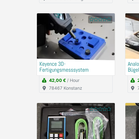
Keyence 3D-
Analo
Fertigungsmesssystem
Büge
42,00 €
/ Hour
78467 Konstanz