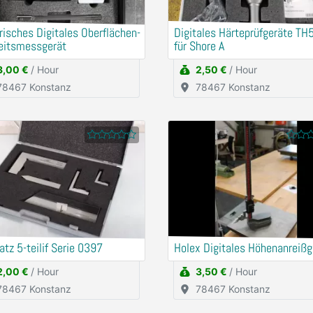
risches Digitales Oberflächen-
Digitales Härteprüfgeräte T
eitsmessgerät
für Shore A
3,00 €
/ Hour
2,50 €
/ Hour
78467 Konstanz
78467 Konstanz
atz 5-teilif Serie 0397
Holex Digitales Höhenanreißg
2,00 €
/ Hour
3,50 €
/ Hour
78467 Konstanz
78467 Konstanz