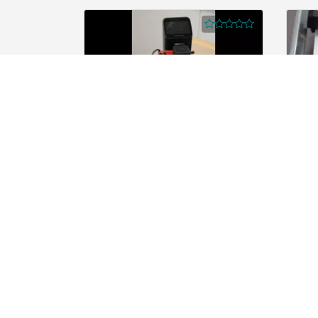
Shaper Origin CNC Handfräse
Makit
25,00 €
/ Hour
78467 Konstanz
Services
Comp
Frequently Asked Questions (FAQ)
About 
Create an Offer for free
Für Ge