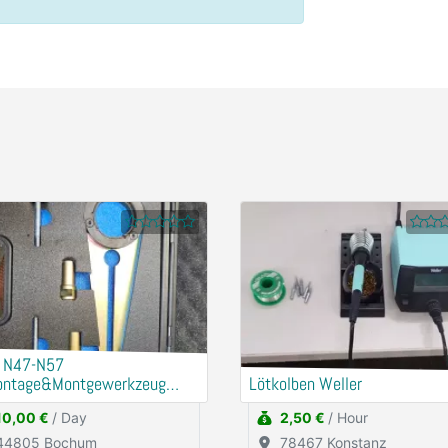
 N47-N57
ntage&Montgewerkzeug
Lötkolben Weller
enscheibe
10,00 €
/ Day
2,50 €
/ Hour
igungsdämfper
44805 Bochum
78467 Konstanz