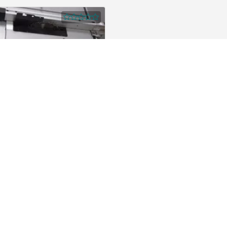
a Tischkreissäge
7,50 €
/ Hour
78467 Konstanz
any
Legalhints
us
General Terms and Conditions
werbetreibende
Terms of use