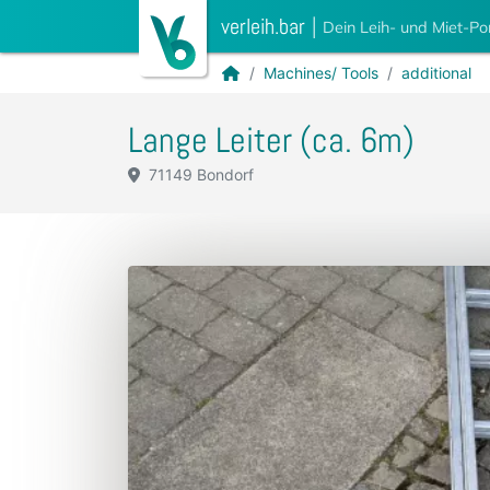
verleih.bar
|
Dein Leih- und Miet-Po
Machines/ Tools
additional
Lange Leiter (ca. 6m)
71149 Bondorf