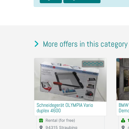
More offers in this category
Schneidegerät OLYMPIA Vario
BMW
duplex 4600
Demo
Riem
Rental (for free)
Schw
94315 Straubing