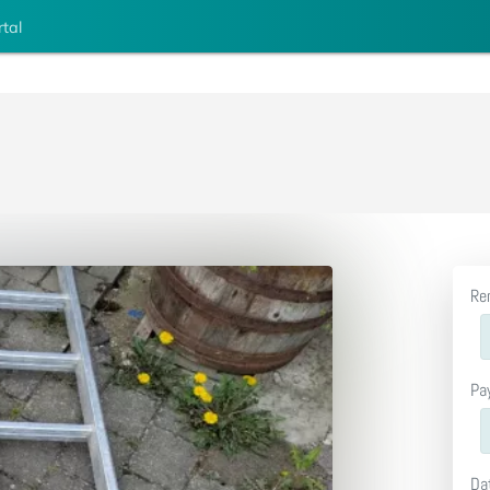
rtal
Re
Pa
Da