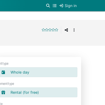
Sign in
nttype
Whole day
ymenttype
Rental (for free)
te