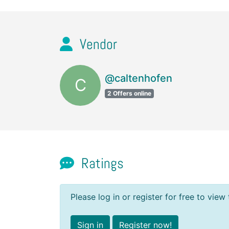
Vendor
@caltenhofen
C
2 Offers online
Ratings
Please log in or register for free to view 
Sign in
Register now!