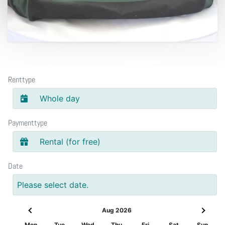
Renttype
Whole day
Paymenttype
Rental (for free)
Date
Please select date.
Aug 2026
Mon
Tue
Wed
Thu
Fri
Sat
Sun