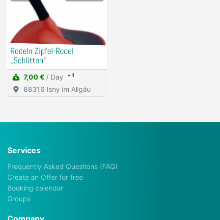
Rodeln Zipfel-Rodel
„Schlitten“
+ 1
7,00 €
/ Day
88316 Isny im Allgäu
Services
Frequently Asked Questions (FAQ)
Create an Offer for free
Booking calendar
Groups
Company