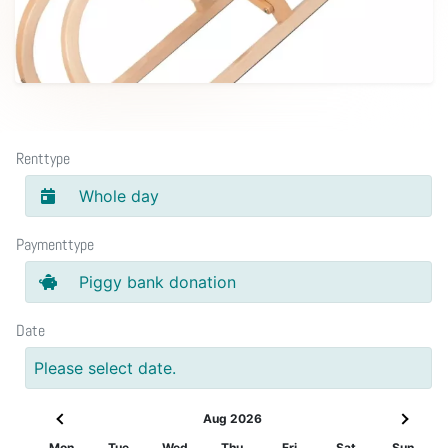
Renttype
Whole day
Paymenttype
Piggy bank donation
Date
Please select date.
Aug 2026
Mon
Tue
Wed
Thu
Fri
Sat
Sun