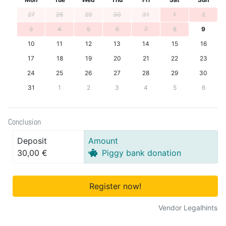
27
28
29
30
31
1
2
3
4
5
6
7
8
9
10
11
12
13
14
15
16
17
18
19
20
21
22
23
24
25
26
27
28
29
30
31
1
2
3
4
5
6
Conclusion
Deposit
Amount
30,00 €
Piggy bank donation
Register now!
Vendor Legalhints