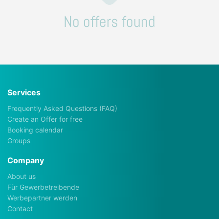
No offers found
Services
Frequently Asked Questions (FAQ)
Create an Offer for free
Booking calendar
Groups
Company
About us
Für Gewerbetreibende
Werbepartner werden
Contact