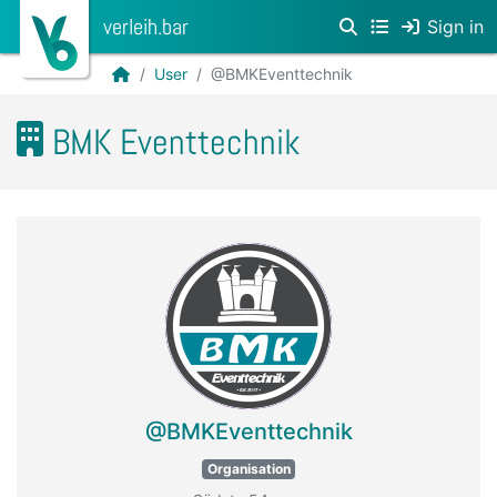
verleih.bar
Sign in
User
@BMKEventtechnik
BMK Eventtechnik
@BMKEventtechnik
Organisation