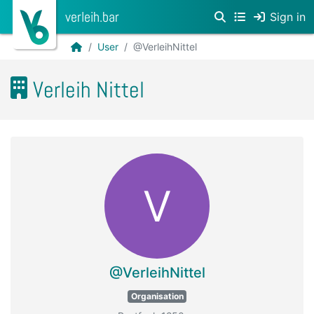
verleih.bar
Sign in
User
@VerleihNittel
Verleih Nittel
V
@VerleihNittel
Organisation