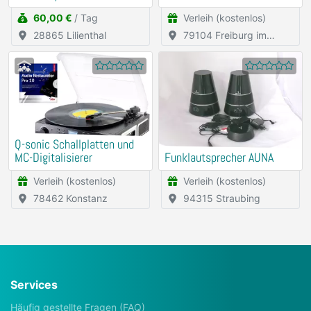
60,00 €
/ Tag
Verleih (kostenlos)
28865 Lilienthal
79104 Freiburg im
Breisgau
Q-sonic Schallplatten und
MC-Digitalisierer
Funklautsprecher AUNA
Verleih (kostenlos)
Verleih (kostenlos)
78462 Konstanz
94315 Straubing
Services
Häufig gestellte Fragen (FAQ)