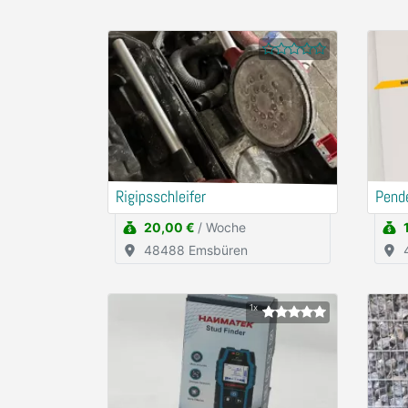
Rigipsschleifer
Pend
20,00 €
/ Woche
48488 Emsbüren
1x