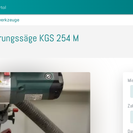
rtal
erkzeuge
rungssäge KGS 254 M
Mi
Za
Da