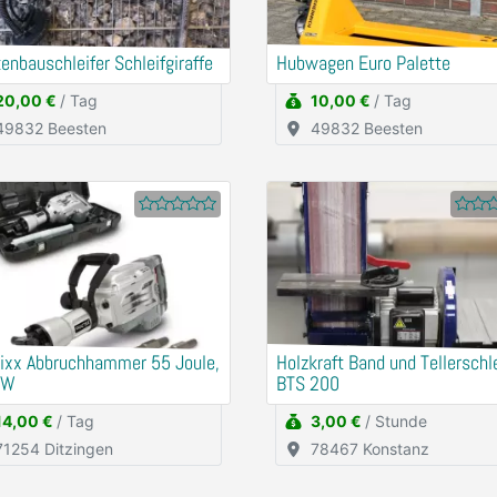
enbauschleifer Schleifgiraffe
Hubwagen Euro Palette
20,00 €
/ Tag
10,00 €
/ Tag
49832 Beesten
49832 Beesten
tixx Abbruchhammer 55 Joule,
Holzkraft Band und Tellerschle
0W
BTS 200
14,00 €
/ Tag
3,00 €
/ Stunde
71254 Ditzingen
78467 Konstanz