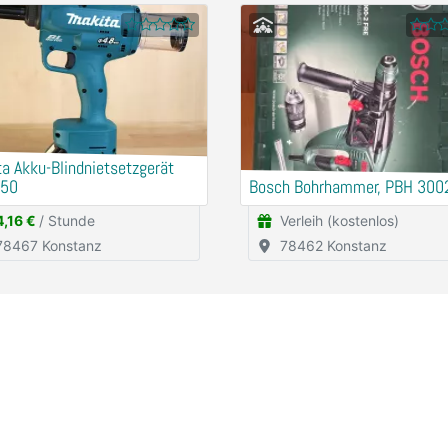
a Akku-Blindnietsetzgerät
50
Bosch Bohrhammer, PBH 300
4,16 €
/ Stunde
Verleih (kostenlos)
78467 Konstanz
78462 Konstanz
rnehmen
Rechtliche Angaben
ns
Allgemeine Geschäftsbedingun
werbetreibende
Nutzungsbedingungen