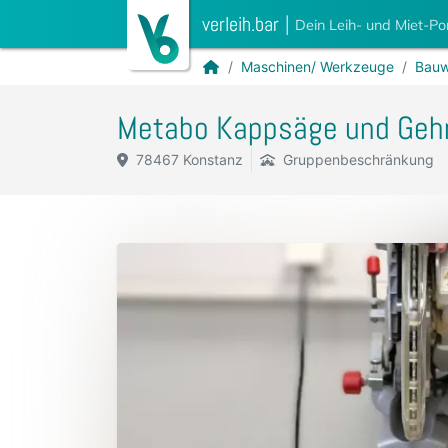
verleih.bar
|
Dein Leih- und Miet-Po
Maschinen/ Werkzeuge
Bauw
Metabo Kappsäge und Geh
78467 Konstanz
Gruppenbeschränkung