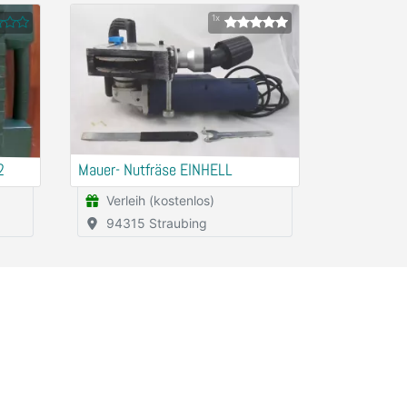
1x
2
Mauer- Nutfräse EINHELL
Verleih (kostenlos)
94315 Straubing
Apps
Social Media
gen