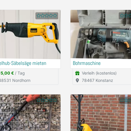
elhub-Säbelsäge mieten
Bohrmaschine
15,00 €
/ Tag
Verleih (kostenlos)
48531 Nordhorn
78467 Konstanz