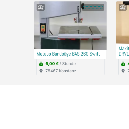
Makit
Metabo Bandsäge BAS 260 Swift
DRV1
6,00 €
/ Stunde
78467 Konstanz
Services
Unte
Häufig gestellte Fragen (FAQ)
Über u
Inserat kostenlos erstellen
Für Ge