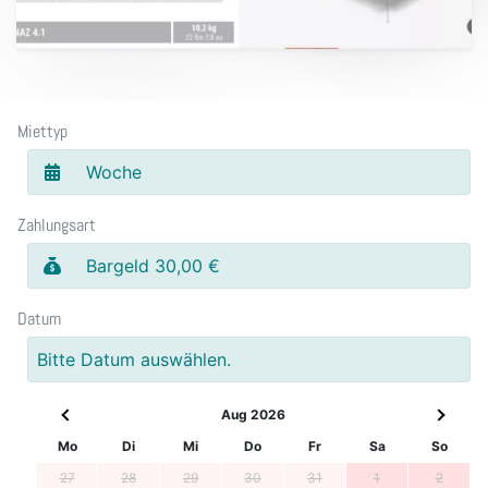
Miettyp
Woche
Zahlungsart
Bargeld 30,00 €
Datum
Bitte Datum auswählen.
Aug 2026
Mo
Di
Mi
Do
Fr
Sa
So
27
28
29
30
31
1
2