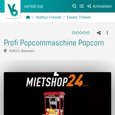
verleih.bar
Anmelden
Hobby/ Freizeit
Essen/ Trinken
Profi Popcornmaschine Popcorn
49832 Beesten