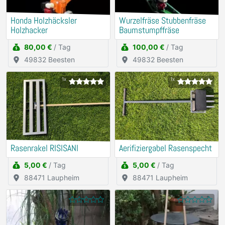
Honda Holzhäcksler
Wurzelfräse Stubbenfräse
Holzhacker
Baumstumpffräse
80,00 €
/ Tag
100,00 €
/ Tag
49832 Beesten
49832 Beesten
1x
1x
Rasenrakel RISISANI
Aerifiziergabel Rasenspecht
5,00 €
/ Tag
5,00 €
/ Tag
88471 Laupheim
88471 Laupheim