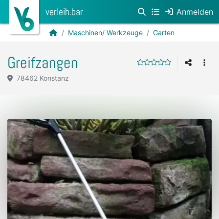
verleih.bar
Anmelden
Maschinen/ Werkzeuge
Garten
Greifzangen
78462 Konstanz