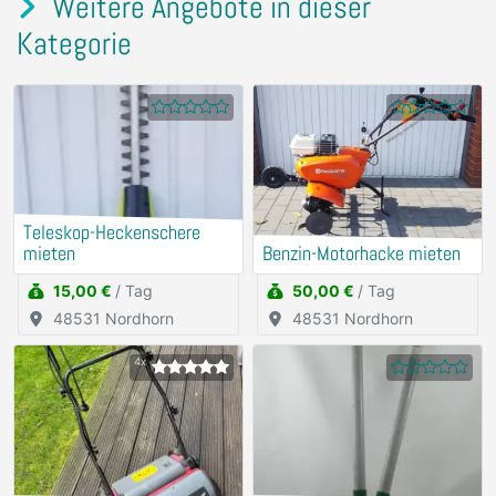
Weitere Angebote in dieser
Kategorie
Teleskop-Heckenschere
mieten
Benzin-Motorhacke mieten
15,00 €
/ Tag
50,00 €
/ Tag
48531 Nordhorn
48531 Nordhorn
4x