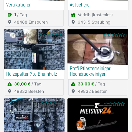
Vertikutierer
Astschere
1
/ Tag
Verleih (kostenlos)
48488 Emsbüren
94315 Straubing
Profi Pflasterreiniger
Holzspalter 7to Brennholz
Hochdruckreiniger
30,00 €
/ Tag
30,00 €
/ Tag
49832 Beesten
49832 Beesten