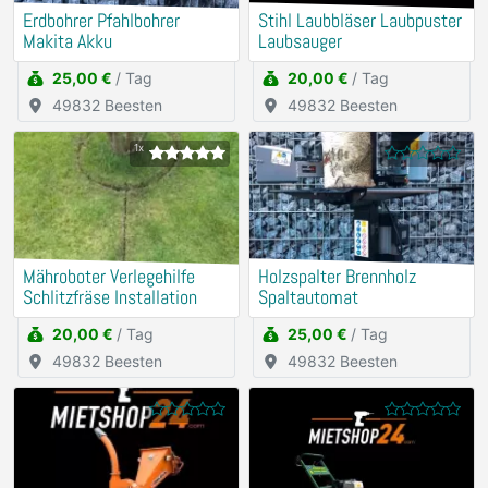
Erdbohrer Pfahlbohrer
Stihl Laubbläser Laubpuster
Makita Akku
Laubsauger
25,00 €
/ Tag
20,00 €
/ Tag
49832 Beesten
49832 Beesten
1x
Mähroboter Verlegehilfe
Holzspalter Brennholz
Schlitzfräse Installation
Spaltautomat
20,00 €
/ Tag
25,00 €
/ Tag
49832 Beesten
49832 Beesten