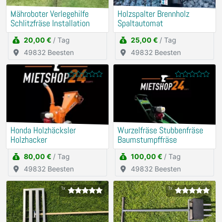
Mähroboter Verlegehilfe
Holzspalter Brennholz
Schlitzfräse Installation
Spaltautomat
20,00 €
/ Tag
25,00 €
/ Tag
49832 Beesten
49832 Beesten
Honda Holzhäcksler
Wurzelfräse Stubbenfräse
Holzhacker
Baumstumpffräse
80,00 €
/ Tag
100,00 €
/ Tag
49832 Beesten
49832 Beesten
1x
1x