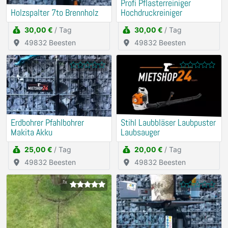
Profi Pflasterreiniger
Holzspalter 7to Brennholz
Hochdruckreiniger
30,00 €
/ Tag
30,00 €
/ Tag
49832 Beesten
49832 Beesten
Erdbohrer Pfahlbohrer
Stihl Laubbläser Laubpuster
Makita Akku
Laubsauger
25,00 €
/ Tag
20,00 €
/ Tag
49832 Beesten
49832 Beesten
1x