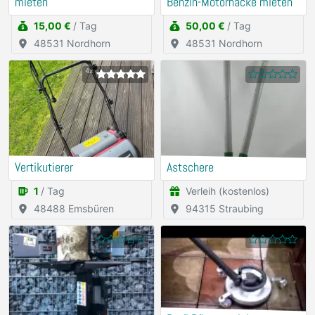
mieten
Benzin-Motorhacke mieten
15,00 €
/ Tag
50,00 €
/ Tag
48531 Nordhorn
48531 Nordhorn
4x
Vertikutierer
Astschere
1
/ Tag
Verleih (kostenlos)
48488 Emsbüren
94315 Straubing