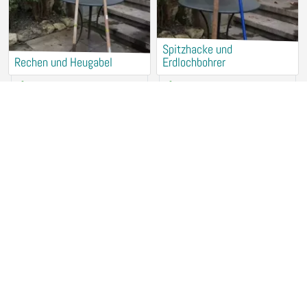
Spitzhacke und
Rechen und Heugabel
Erdlochbohrer
Spardosenspende
Spardosenspende
78462 Konstanz
78462 Konstanz
Spaten, Schaufel und
Gartenhacken
Grabgabel
Spardosenspende
Spardosenspende
78462 Konstanz
78462 Konstanz