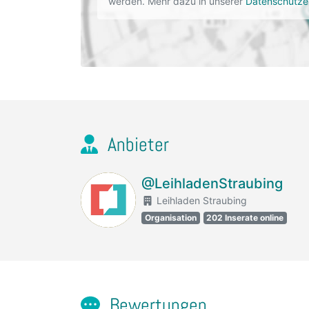
werden. Mehr dazu in unserer
Datenschutze
Anbieter
@LeihladenStraubing
Leihladen Straubing
Organisation
202 Inserate online
Bewertungen