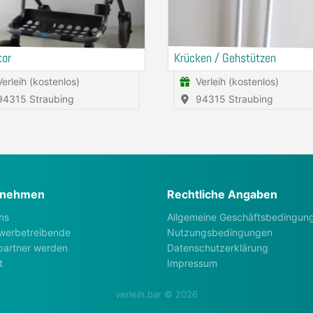
tor
Krücken / Gehstützen
Verleih (kostenlos)
Verleih (kostenlos)
94315 Straubing
94315 Straubing
rnehmen
Rechtliche Angaben
ns
Allgemeine Geschäftsbedingun
werbetreibende
Nutzungsbedingungen
artner werden
Datenschutzerklärung
t
Impressum
verleih.bar © 2026