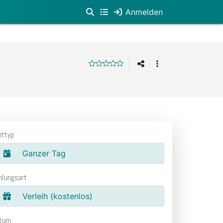
Anmelden
ettyp
Ganzer Tag
hlungsart
Verleih (kostenlos)
tum