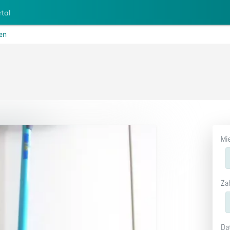
rtal
en
Mi
Za
Da