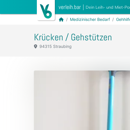
verleih.bar
|
Dein Leih- und Miet-Po
Medizinischer Bedarf
Gehhilf
Krücken / Gehstützen
94315 Straubing