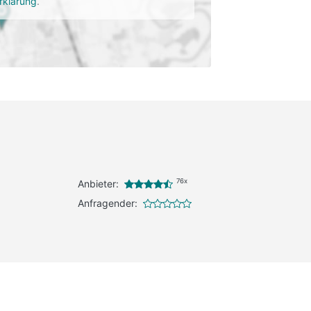
rklärung
.
76x
Anbieter:
Anfragender: