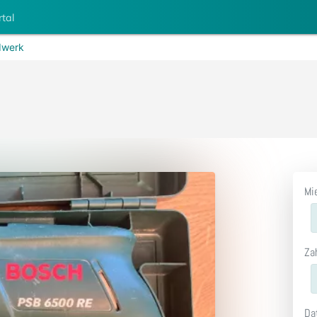
rtal
werk
Mi
Za
Da