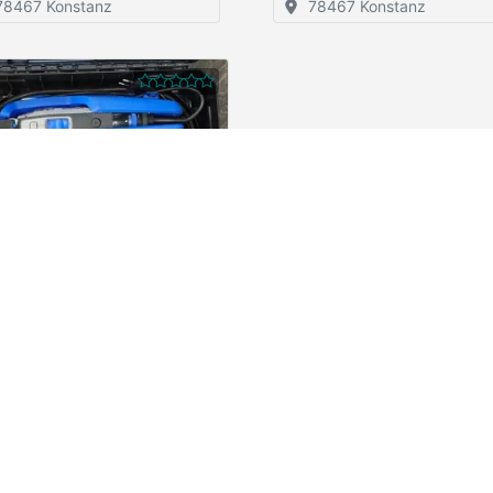
78467 Konstanz
78467 Konstanz
el Handfräse
2,50 €
/ Stunde
78467 Konstanz
rnehmen
Rechtliche Angaben