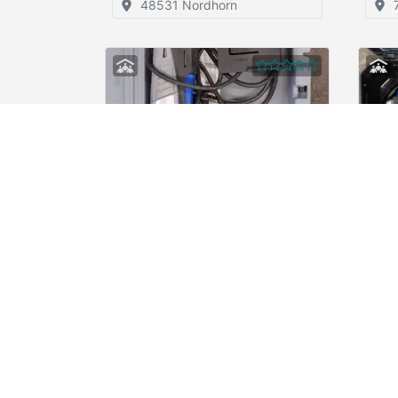
48531 Nordhorn
Dremel Handkreissäge
Drem
2,50 €
/ Stunde
78467 Konstanz
Services
Unte