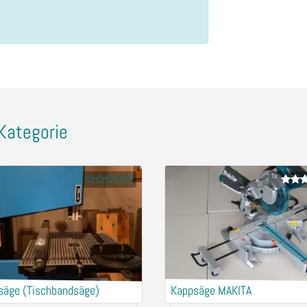
Kategorie
1x
säge (Tischbandsäge)
Kappsäge MAKITA