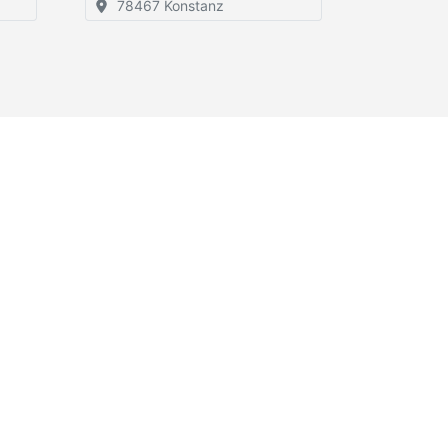
78467 Konstanz
Apps
Social Media