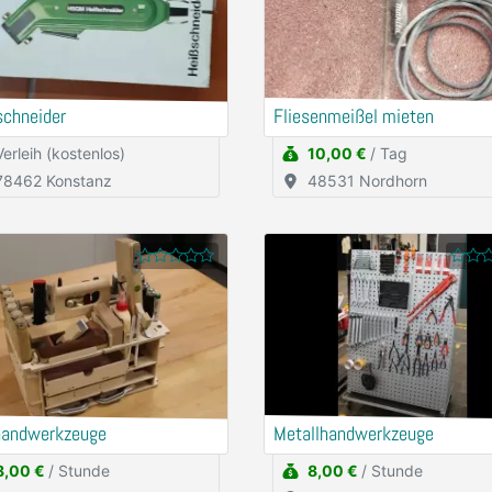
schneider
Fliesenmeißel mieten
Verleih (kostenlos)
10,00 €
/ Tag
78462 Konstanz
48531 Nordhorn
handwerkzeuge
Metallhandwerkzeuge
8,00 €
/ Stunde
8,00 €
/ Stunde