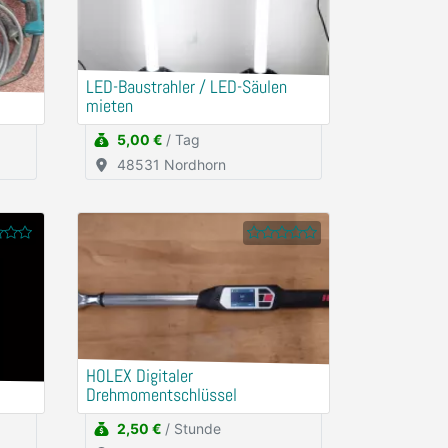
LED-Baustrahler / LED-Säulen
mieten
5,00 €
/ Tag
48531 Nordhorn
HOLEX Digitaler
Drehmomentschlüssel
2,50 €
/ Stunde