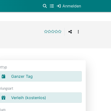
Anmelden
ettyp
Ganzer Tag
hlungsart
Verleih (kostenlos)
tum