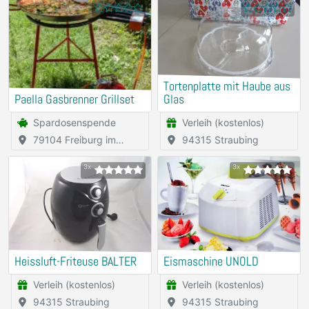
Tortenplatte mit Haube aus
Paella Gasbrenner Grillset
Glas
Spardosenspende
Verleih (kostenlos)
79104 Freiburg im
94315 Straubing
Breisgau
3x
3x
Heissluft-Friteuse BALTER
Eismaschine UNOLD
Verleih (kostenlos)
Verleih (kostenlos)
94315 Straubing
94315 Straubing