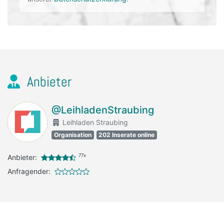
Anbieter
@LeihladenStraubing
Leihladen Straubing
Organisation
202 Inserate online
77x
Anbieter:
Anfragender: