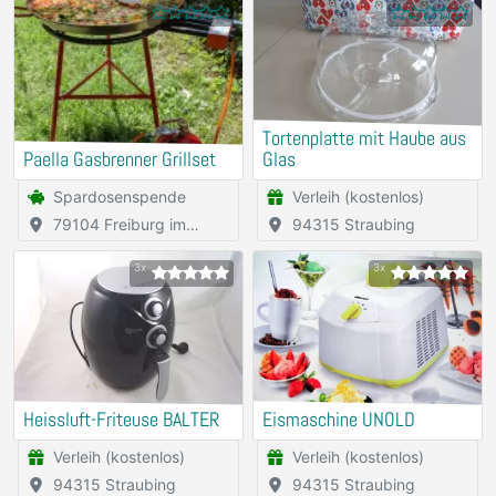
Tortenplatte mit Haube aus
Paella Gasbrenner Grillset
Glas
Spardosenspende
Verleih (kostenlos)
79104 Freiburg im
94315 Straubing
Breisgau
3x
3x
Heissluft-Friteuse BALTER
Eismaschine UNOLD
Verleih (kostenlos)
Verleih (kostenlos)
94315 Straubing
94315 Straubing