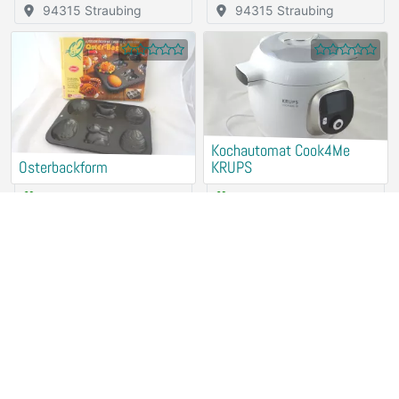
94315 Straubing
94315 Straubing
Kochautomat Cook4Me
Osterbackform
KRUPS
Verleih (kostenlos)
Verleih (kostenlos)
94315 Straubing
94315 Straubing
Entsafter GSW
Kochplatte ALASKA