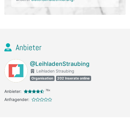
Anbieter
@LeihladenStraubing
Leihladen Straubing
Organisation
202 Inserate online
76x
Anbieter:
Anfragender: