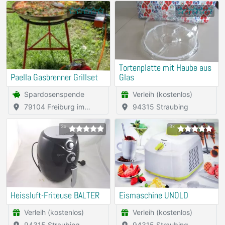
Tortenplatte mit Haube aus
Paella Gasbrenner Grillset
Glas
Spardosenspende
Verleih (kostenlos)
79104 Freiburg im
94315 Straubing
Breisgau
3x
3x
Heissluft-Friteuse BALTER
Eismaschine UNOLD
Verleih (kostenlos)
Verleih (kostenlos)
94315 Straubing
94315 Straubing