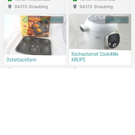
94315 Straubing
94315 Straubing
Kochautomat Cook4Me
Osterbackform
KRUPS
Verleih (kostenlos)
Verleih (kostenlos)
94315 Straubing
94315 Straubing
Entsafter GSW
Kochplatte ALASKA