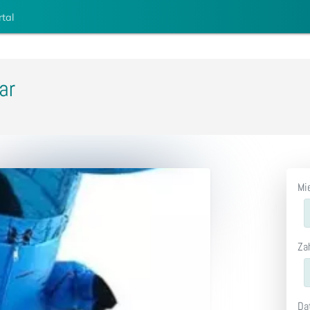
rtal
ar
Mi
Za
Da