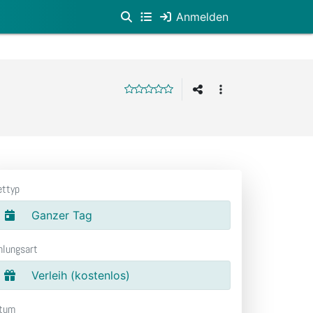
Anmelden
ettyp
Ganzer Tag
hlungsart
Verleih (kostenlos)
tum