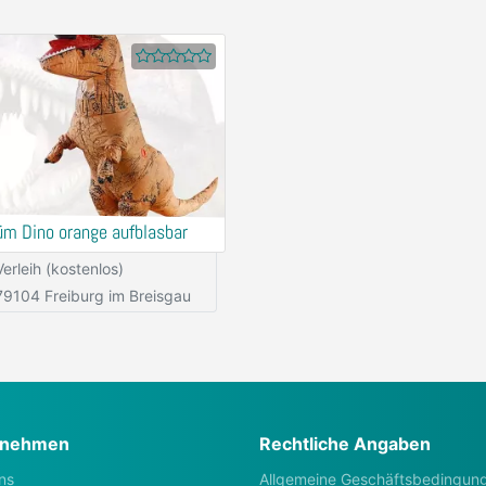
üm Dino orange aufblasbar
Verleih (kostenlos)
79104 Freiburg im Breisgau
rnehmen
Rechtliche Angaben
ns
Allgemeine Geschäftsbedingun