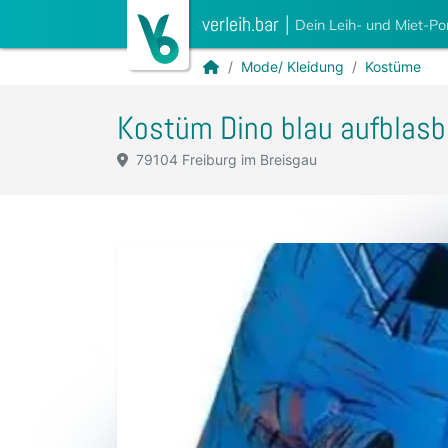
verleih.bar
|
Dein Leih- und Miet-Po
Mode/ Kleidung
Kostüme
Kostüm Dino blau aufblasb
79104 Freiburg im Breisgau