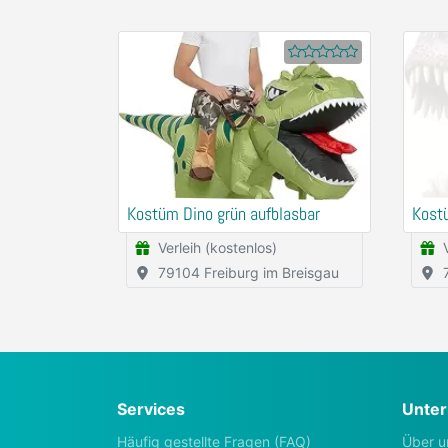
Kostüm Dino grün aufblasbar
Kost
Verleih (kostenlos)
79104 Freiburg im Breisgau
Services
Unte
Häufig gestellte Fragen (FAQ)
Über u