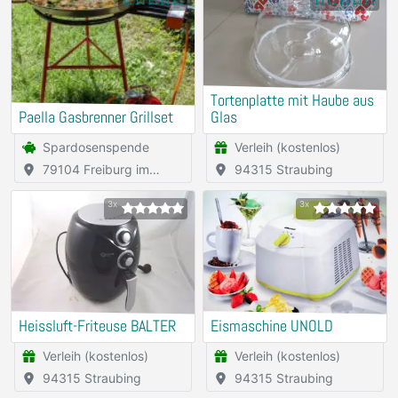
Tortenplatte mit Haube aus
Paella Gasbrenner Grillset
Glas
Spardosenspende
Verleih (kostenlos)
79104 Freiburg im
94315 Straubing
Breisgau
3x
3x
Heissluft-Friteuse BALTER
Eismaschine UNOLD
Verleih (kostenlos)
Verleih (kostenlos)
94315 Straubing
94315 Straubing