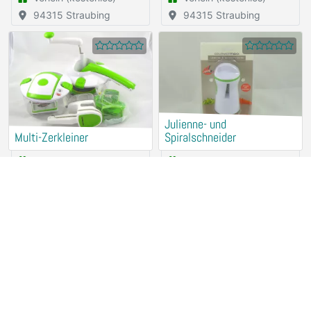
94315 Straubing
94315 Straubing
Julienne- und
Multi-Zerkleiner
Spiralschneider
Verleih (kostenlos)
Verleih (kostenlos)
94315 Straubing
94315 Straubing
Fensterreiniger KÄRCHER
Brotbackautomat UNOLD