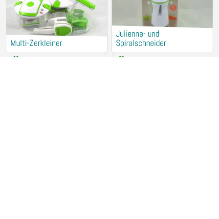
Julienne- und
Multi-Zerkleiner
Spiralschneider
Verleih (kostenlos)
Verleih (kostenlos)
94315 Straubing
94315 Straubing
Fensterreiniger KÄRCHER
Brotbackautomat UNOLD
Verleih (kostenlos)
Verleih (kostenlos)
94315 Straubing
94315 Straubing