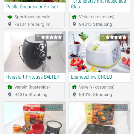
Tortenplatte mit Haube aus
Paella Gasbrenner Grillset
Glas
Spardosenspende
Verleih (kostenlos)
79104 Freiburg im
94315 Straubing
Breisgau
3x
3x
Heissluft-Friteuse BALTER
Eismaschine UNOLD
Verleih (kostenlos)
Verleih (kostenlos)
94315 Straubing
94315 Straubing